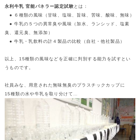
永利牛乳 官能パネラー認定試験
とは：
● ６種類の風味（甘味、塩味、旨味、苦味、酸味、無味）
● 牛乳の５つの異常臭や風味（加水、ランシッド、塩素
臭、還元臭、無添加）
● 牛乳・乳飲料の計４製品の比較（自社・他社製品）
以上、15種類の風味などを正確に判別する能力を試すとい
うものです。
社員みな、用意された無味無臭のプラスチックカップに
15種類の水や牛乳を取り分けて…