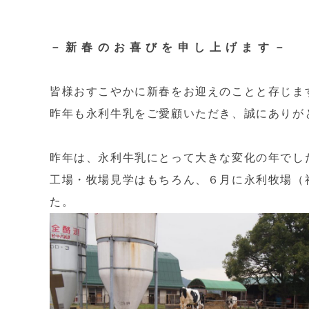
－ 新 春 の お 喜 び を 申 し 上 げ ま す －
皆様おすこやかに新春をお迎えのことと存じま
昨年も永利牛乳をご愛顧いただき、誠にありが
昨年は、永利牛乳にとって大きな変化の年でし
工場・牧場見学はもちろん、６月に永利牧場（
た。