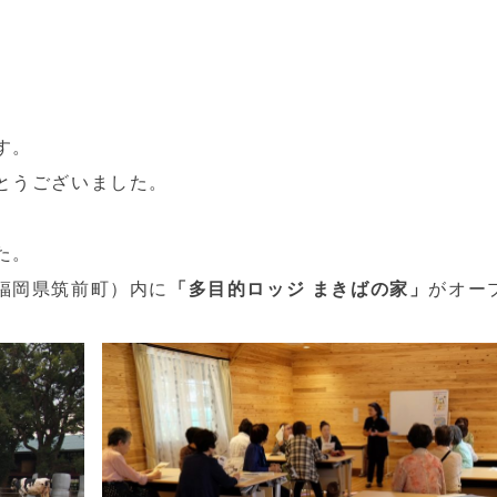
す。
とうございました。
た。
福岡県筑前町）内に
「多目的ロッジ まきばの家」
がオー