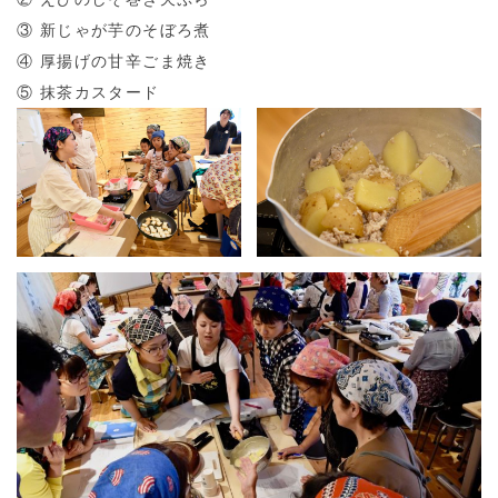
③ 新じゃが芋のそぼろ煮
④ 厚揚げの甘辛ごま焼き
⑤ 抹茶カスタード