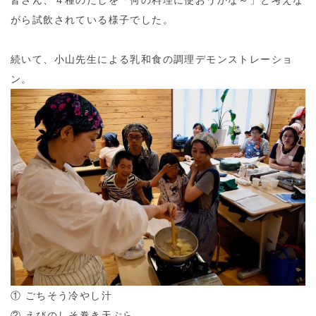
皆さん、４種のだしを「何の料理に使おうかな～」と考えな
がら試飲されている様子でした。
続いて、小山先生による乳和食の調理デモンストレーショ
ン。
① ごちそう冷やし汁
② えびのしそ巻き天ぷら