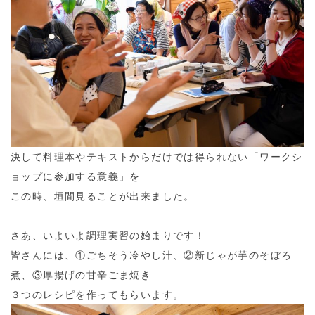
決して料理本やテキストからだけでは得られない「ワークシ
ョップに参加する意義」を
この時、垣間見ることが出来ました。
さあ、いよいよ調理実習の始まりです！
皆さんには、①ごちそう冷やし汁、②新じゃが芋のそぼろ
煮、③厚揚げの甘辛ごま焼き
３つのレシピを作ってもらいます。