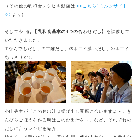
（その他の乳和食レシピ＆動画は
>>こちらJミルクサイト
<<
より）
そして今回は
【乳和食基本の4つの合わせだし】
を試飲して
いただきました。
➀なんでもだし、➁甘酢だし、➂ホエイ濃いだし、➃ホエイ
あっさりだし
小山先生が「このお出汁は揚げ出し豆腐に合いますよ～。き
んぴらごぼうを作る時はこのお出汁を～」など、それぞれの
だしに合うレシピを紹介。