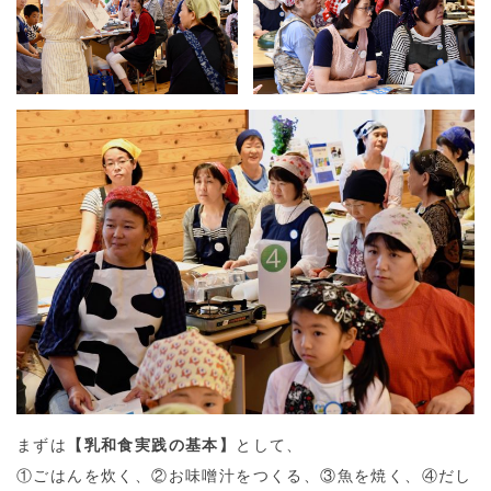
まずは
【乳和食実践の基本】
として、
①ごはんを炊く、②お味噌汁をつくる、③魚を焼く、④だし