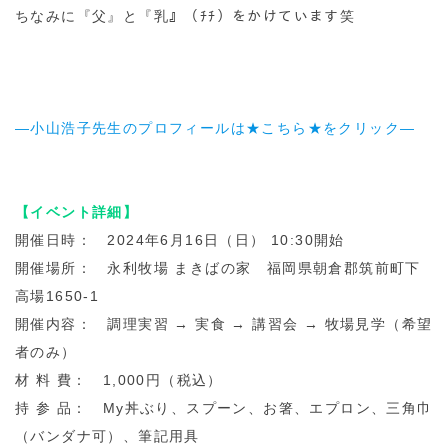
ちなみに『父』と『乳』（ﾁﾁ）をかけています笑
―小山浩子先生のプロフィールは★こちら★をクリック―
【イベント詳細】
開催日時： 2024年6月16日（日） 10:30開始
開催場所： 永利牧場 まきばの家 福岡県朝倉郡筑前町下
高場1650-1
開催内容： 調理実習 → 実食 → 講習会 → 牧場見学（希望
者のみ）
材 料 費： 1,000円（税込）
持 参 品： My丼ぶり、スプーン、お箸、エプロン、三角巾
（バンダナ可）、筆記用具